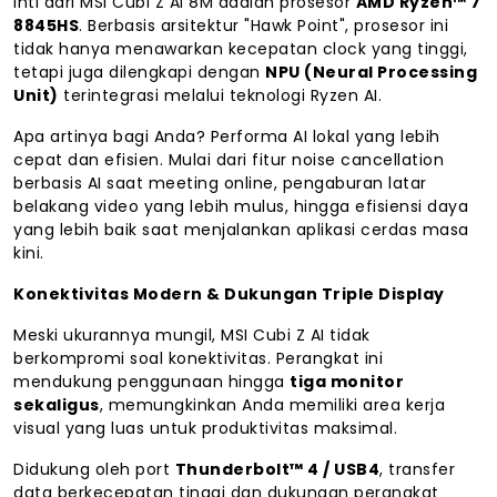
Inti dari MSI Cubi Z AI 8M adalah prosesor
AMD Ryzen™ 7
8845HS
. Berbasis arsitektur "Hawk Point", prosesor ini
tidak hanya menawarkan kecepatan clock yang tinggi,
tetapi juga dilengkapi dengan
NPU (Neural Processing
Unit)
terintegrasi melalui teknologi Ryzen AI.
Apa artinya bagi Anda? Performa AI lokal yang lebih
cepat dan efisien. Mulai dari fitur noise cancellation
berbasis AI saat meeting online, pengaburan latar
belakang video yang lebih mulus, hingga efisiensi daya
yang lebih baik saat menjalankan aplikasi cerdas masa
kini.
Konektivitas Modern & Dukungan Triple Display
Meski ukurannya mungil, MSI Cubi Z AI tidak
berkompromi soal konektivitas. Perangkat ini
mendukung penggunaan hingga
tiga monitor
sekaligus
, memungkinkan Anda memiliki area kerja
visual yang luas untuk produktivitas maksimal.
Didukung oleh port
Thunderbolt™ 4 / USB4
, transfer
data berkecepatan tinggi dan dukungan perangkat