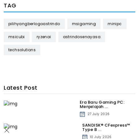
TAG
pilihyangberlogoastrindo
msigaming
minipc
msicubi
ryzenai
astrindosenayasa
techsolutions
Latest Post
Era Baru Gaming PC:
Menjelajah ...
27 July 2026
SANDISK® CFexpress™
Type B ...
10 July 2026