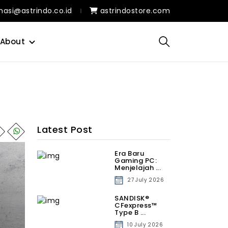
masi@astrindo.co.id
astrindostore.com
About
Latest Post
Era Baru
Gaming PC:
Menjelajah ...
27 July 2026
SANDISK®
CFexpress™
Type B ...
10 July 2026