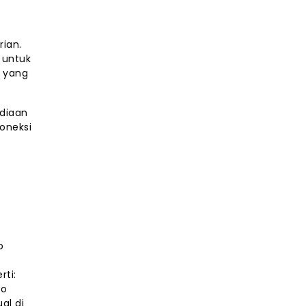
rian.
 untuk
n yang
ediaan
oneksi
o
rti:
do
al di