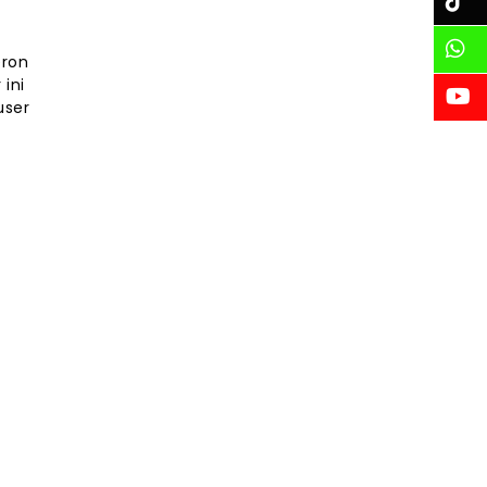
eron
ini
user