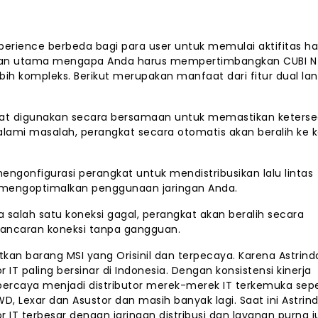
xperience berbeda bagi para user untuk memulai aktifitas ha
san utama mengapa Anda harus mempertimbangkan CUBI N
h kompleks. Berikut merupakan manfaat dari fitur dual la
dapat digunakan secara bersamaan untuk memastikan keters
galami masalah, perangkat secara otomatis akan beralih ke k
gonfigurasi perangkat untuk mendistribusikan lalu lintas
, mengoptimalkan penggunaan jaringan Anda.
ka salah satu koneksi gagal, perangkat akan beralih secara
lancaran koneksi tanpa gangguan.
n barang MSI yang Orisinil dan terpecaya. Karena Astrind
 IT paling bersinar di Indonesia. Dengan konsistensi kinerja
dipercaya menjadi distributor merek-merek IT terkemuka sepe
 WD, Lexar dan Asustor dan masih banyak lagi. Saat ini Astrin
r IT terbesar dengan jaringan distribusi dan layanan purna ju